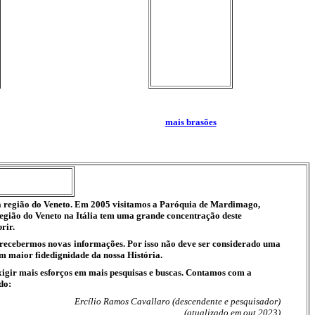
mais brasões
a região do Veneto. Em 2005 visitamos a Paróquia de Mardimago,
região do Veneto na Itália tem uma grande concentração deste
rir.
o recebermos novas informações. Por isso não deve ser considerado uma
m maior fidedignidade da nossa História.
igir mais esforços em mais pesquisas e buscas. Contamos com a
do:
Ercílio Ramos Cavallaro (descendente e pesquisador)
(atualizado em out 2023)