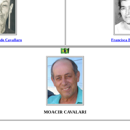
do Cavallaro
Francisca 
MOACIR CAVALARI