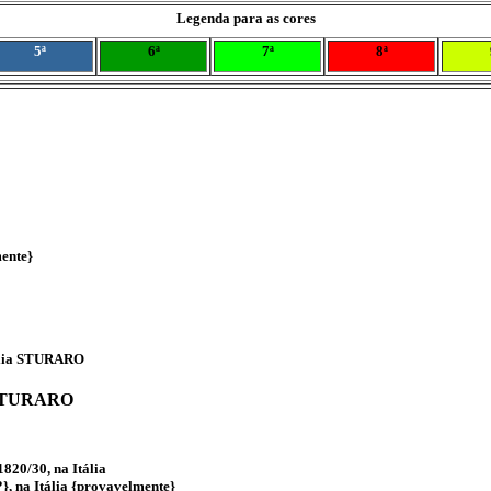
Legenda para as cores
5ª
6ª
7ª
8ª
mente}
ília STURARO
STURARO
o
820/30, na Itália
}, na Itália {provavelmente}