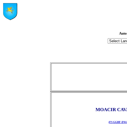
Auto
MOACIR CAV
(FS GGHF-DW4