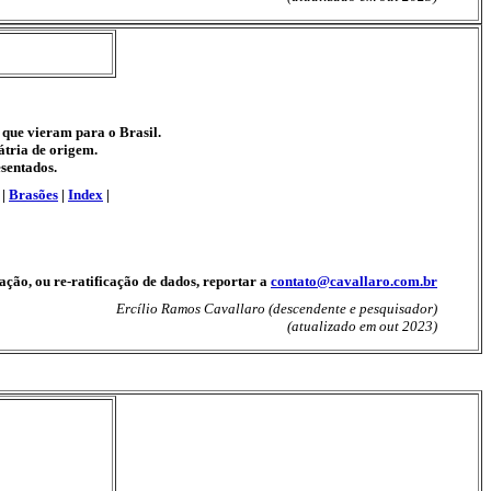
 que vieram para o Brasil.
átria de origem.
esentados.
|
Brasões
|
Index
|
ão, ou re-ratificação de dados, reportar a
contato@cavallaro.com.br
Ercílio Ramos Cavallaro (descendente e pesquisador)
(atualizado em out 2023)