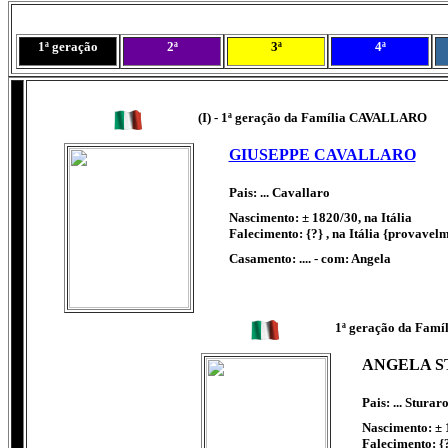
1ª geração
2ª
3ª
4ª
(I) - 1ª geração da Família CAVALLARO
GIUSEPPE CAVALLARO
Pais: ... Cavallaro
Nascimento: ± 1820/30, na Itália
Falecimento: {?} , na Itália {provavel
Casamento: .... - com: Angela
1ª geração da Fam
ANGELA 
Pais: ... Sturar
Nascimento: ± 1
Falecimento: {?