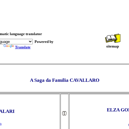
matic language translator
Powered by
sitemap
Translate
A Saga da Família CAVALLARO
ELZA GO
ALARI
)