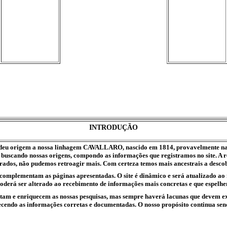
INTRODUÇÃO
ue deu origem a nossa linhagem CAVALLARO, nascido em 1814, provavelmente n
 buscando nossas origens, compondo as informações que registramos no site. A 
trados, não pudemos retroagir mais. Com certeza temos mais ancestrais a descob
 complementam as páginas apresentadas. O site é dinâmico e será atualizado a
poderá ser alterado ao recebimento de informações mais concretas e que espelhe
ntam e enriquecem as nossas pesquisas, mas sempre haverá lacunas que devem ex
rnecendo as informações corretas e documentadas. O nosso propósito continua sen