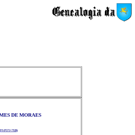
MES DE MORAES
(F
S P37J-7XB)