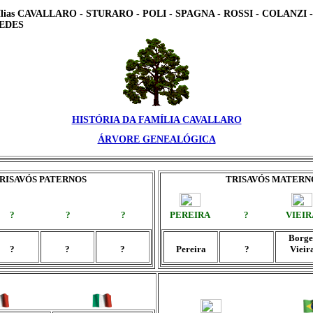
mílias CAVALLARO - STURARO - POLI - SPAGNA - ROSSI - COLANZI -
UEDES
HISTÓRIA DA FAMÍLIA CAVALLARO
ÁRVORE GENEALÓGICA
RISAVÓS PATERNOS
TRISAVÓS MATERN
?
?
?
PEREIRA
?
VIEIR
Borge
?
?
?
Pereira
?
Vieir