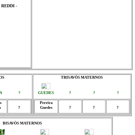
 REDDI -
OS
TRISAVÓS MATERNOS
A
?
GUEDES
?
?
?
s
Pereira
a
?
Guedes
?
?
?
BISAVÓS MATERNOS