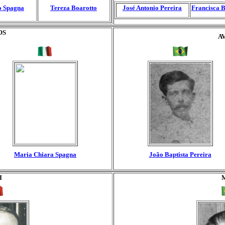
o Spagna
Tereza Boarotto
José Antonio Pereira
Francisca B
OS
A
Maria Chiara Spagna
João Baptista Pereira
I